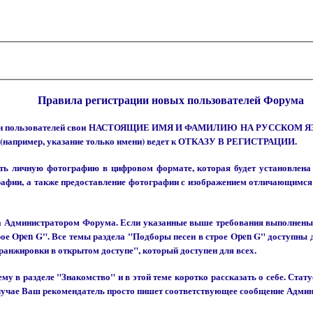
Правила регистрации новых пользователей Форума
 имен пользователей свои НАСТОЯЩИЕ ИМЯ И ФАМИЛИЮ НА РУССКОМ ЯЗЫКЕ
 (например, указание только имени) ведет к ОТКАЗУ В РЕГИСТРАЦИИ.
ь личную фотографию в цифровом формате, которая будет установлена в
рафии, а также предоставление фотографии с изображением отличающимся 
на Администратором Форума. Если указанные выше требования выполнены,
рое Open G". Все темы раздела "Подборы песен в строе Open G" доступны
ранжировки в открытом доступе", который доступен для всех.
му в разделе "Знакомство" и в этой теме коротко рассказать о себе. Ста
случае Ваш рекомендатель просто пишет соответствующее сообщение Адми