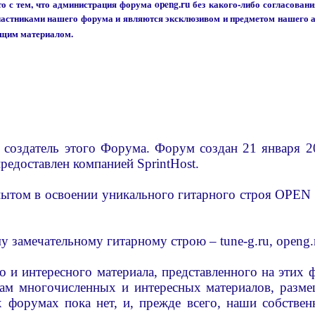
о с тем, что администрация форума openg.ru без какого-либо согласовани
участниками нашего форума и являются эксклюзивом и предметом нашего а
ющим материалом.
и создатель этого Форума. Форум создан 21 января 2
предоставлен компанией SprintHost.
пытом в освоении уникального гитарного строя OPEN 
мечательному гитарному строю – tune-g.ru, openg.ru, r
и интересного материала, представленного на этих ф
ам многочисленных и интересных материалов, разме
х форумах пока нет, и, прежде всего, наши собстве