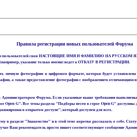
Правила регистрации новых пользователей Форума
 имен пользователей свои НАСТОЯЩИЕ ИМЯ И ФАМИЛИЮ НА РУССКОМ ЯЗЫКЕ
 (например, указание только имени) ведет к ОТКАЗУ В РЕГИСТРАЦИИ.
ь личную фотографию в цифровом формате, которая будет установлена в
рафии, а также предоставление фотографии с изображением отличающимся 
на Администратором Форума. Если указанные выше требования выполнены,
рое Open G". Все темы раздела "Подборы песен в строе Open G" доступны
ранжировки в открытом доступе", который доступен для всех.
му в разделе "Знакомство" и в этой теме коротко рассказать о себе. Ста
случае Ваш рекомендатель просто пишет соответствующее сообщение Адми