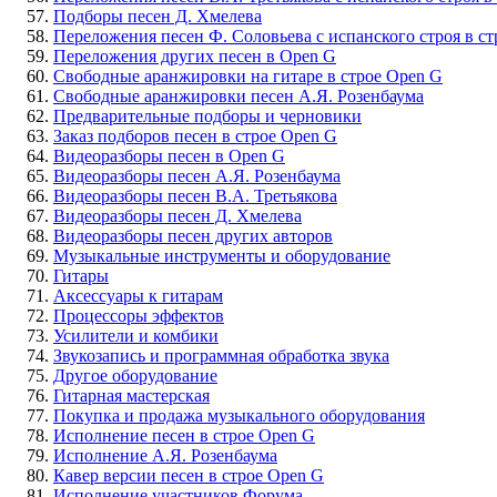
Подборы песен Д. Хмелева
Переложения песен Ф. Соловьева с испанского строя в с
Переложения других песен в Open G
Свободные аранжировки на гитаре в строе Open G
Свободные аранжировки песен А.Я. Розенбаума
Предварительные подборы и черновики
Заказ подборов песен в строе Open G
Видеоразборы песен в Open G
Видеоразборы песен А.Я. Розенбаума
Видеоразборы песен В.А. Третьякова
Видеоразборы песен Д. Хмелева
Видеоразборы песен других авторов
Музыкальные инструменты и оборудование
Гитары
Аксессуары к гитарам
Процессоры эффектов
Усилители и комбики
Звукозапись и программная обработка звука
Другое оборудование
Гитарная мастерская
Покупка и продажа музыкального оборудования
Исполнение песен в строе Open G
Исполнение А.Я. Розенбаума
Кавер версии песен в строе Open G
Исполнение участников Форума