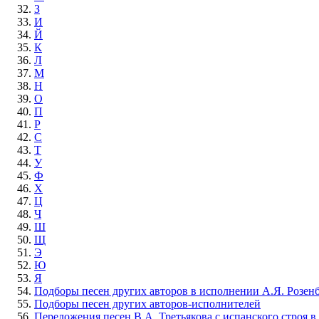
З
И
Й
К
Л
М
Н
О
П
Р
С
Т
У
Ф
Х
Ц
Ч
Ш
Щ
Э
Ю
Я
Подборы песен других авторов в исполнении А.Я. Розен
Подборы песен других авторов-исполнителей
Переложения песен В.А. Третьякова с испанского строя в