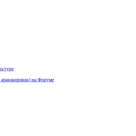
оступе
 аранжировок) на Форуме