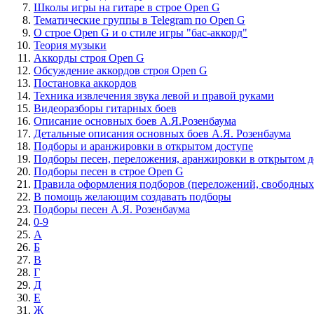
Школы игры на гитаре в строе Open G
Тематические группы в Telegram по Open G
О строе Open G и о стиле игры "бас-аккорд"
Теория музыки
Аккорды строя Open G
Обсуждение аккордов строя Open G
Постановка аккордов
Техника извлечения звука левой и правой руками
Видеоразборы гитарных боев
Описание основных боев А.Я.Розенбаума
Детальные описания основных боев А.Я. Розенбаума
Подборы и аранжировки в открытом доступе
Подборы песен, переложения, аранжировки в открытом д
Подборы песен в строе Open G
Правила оформления подборов (переложений, свободных
В помощь желающим создавать подборы
Подборы песен А.Я. Розенбаума
0-9
А
Б
В
Г
Д
Е
Ж