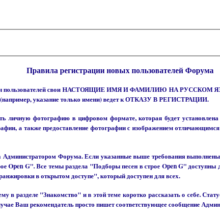
Правила регистрации новых пользователей Форума
 имен пользователей свои НАСТОЯЩИЕ ИМЯ И ФАМИЛИЮ НА РУССКОМ ЯЗЫКЕ
 (например, указание только имени) ведет к ОТКАЗУ В РЕГИСТРАЦИИ.
ь личную фотографию в цифровом формате, которая будет установлена в
рафии, а также предоставление фотографии с изображением отличающимся 
на Администратором Форума. Если указанные выше требования выполнены,
рое Open G". Все темы раздела "Подборы песен в строе Open G" доступны
ранжировки в открытом доступе", который доступен для всех.
му в разделе "Знакомство" и в этой теме коротко рассказать о себе. Ста
случае Ваш рекомендатель просто пишет соответствующее сообщение Адми